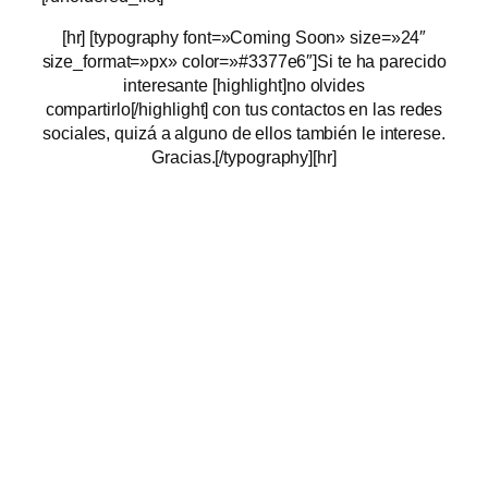
[hr] [typography font=»Coming Soon» size=»24″
size_format=»px» color=»#3377e6″]Si te ha parecido
interesante [highlight]no olvides
compartirlo[/highlight] con tus contactos en las redes
sociales, quizá a alguno de ellos también le interese.
Gracias.[/typography][hr]