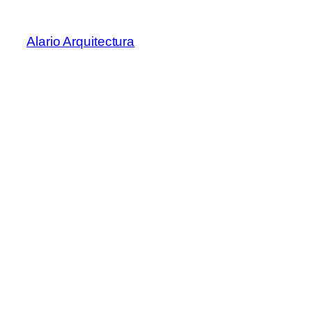
Saltar
al
Alario Arquitectura
contenido