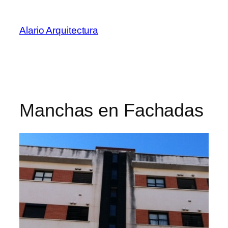
Saltar
al
Alario Arquitectura
contenido
Manchas en Fachadas