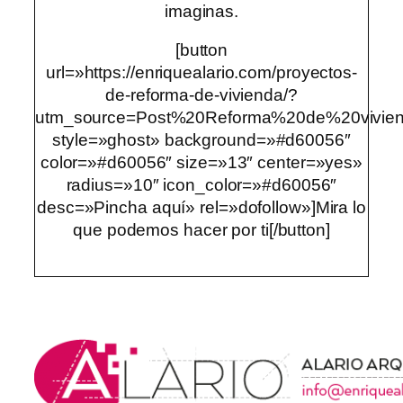
imaginas.
[button
url=»https://enriquealario.com/proyectos-
de-reforma-de-vivienda/?
utm_source=Post%20Reforma%20de%20vivi
style=»ghost» background=»#d60056″
color=»#d60056″ size=»13″ center=»yes»
radius=»10″ icon_color=»#d60056″
desc=»Pincha aquí» rel=»dofollow»]Mira lo
que podemos hacer por ti[/button]