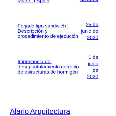
Made in Spain
25 de
Forjado tipo sandwich |
Descripción y
junio de
procedimiento de ejecución
2020
1 de
Importancia del
junio
desapuntalamiento correcto
de
de estructuras de hormigón
2020
Alario Arquitectura