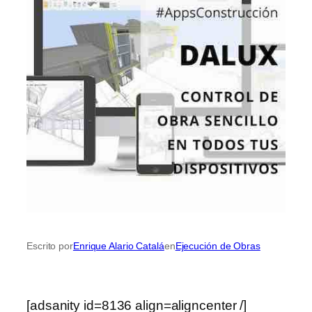
Escrito por
Enrique Alario Catalá
en
Ejecución de Obras
[adsanity id=8136 align=aligncenter /]