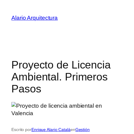
Saltar
al
Alario Arquitectura
contenido
Proyecto de Licencia
Ambiental. Primeros
Pasos
Escrito por
Enrique Alario Catalá
en
Gestión