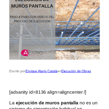
Escrito por
Enrique Alario Catalá
en
Ejecución de Obras
[adsanity id=8136 align=aligncenter /]
La
ejecución de muros pantalla
no es un
sistema de cimentación habitual en