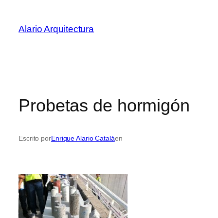
Saltar
al
Alario Arquitectura
contenido
Probetas de hormigón
Escrito por
Enrique Alario Catalá
en