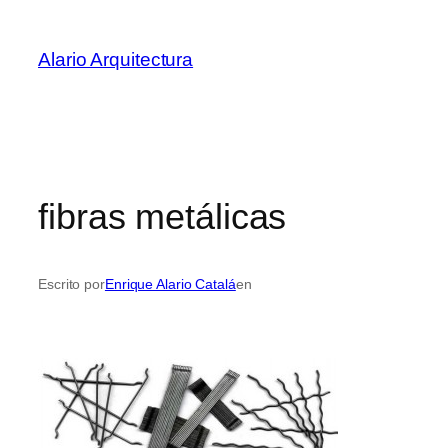
Saltar
al
Alario Arquitectura
contenido
fibras metálicas
Escrito por
Enrique Alario Catalá
en