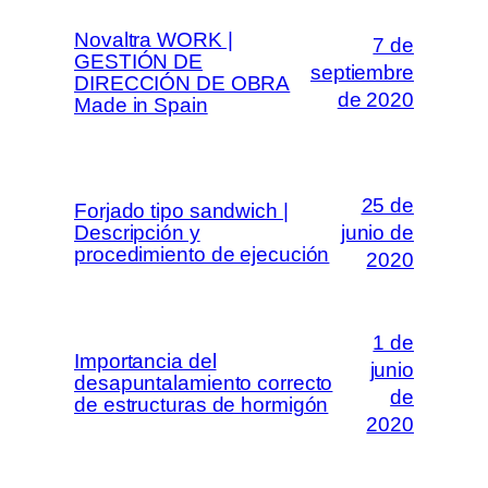
Novaltra WORK |
7 de
GESTIÓN DE
septiembre
DIRECCIÓN DE OBRA
de 2020
Made in Spain
25 de
Forjado tipo sandwich |
Descripción y
junio de
procedimiento de ejecución
2020
1 de
Importancia del
junio
desapuntalamiento correcto
de
de estructuras de hormigón
2020