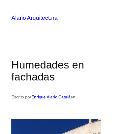
Saltar
al
Alario Arquitectura
contenido
Humedades en
fachadas
Escrito por
Enrique Alario Catalá
en