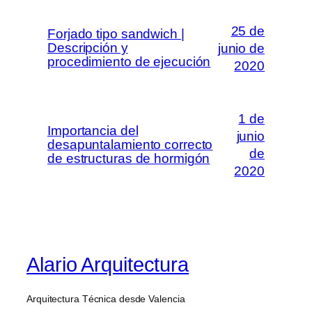
25 de
Forjado tipo sandwich |
Descripción y
junio de
procedimiento de ejecución
2020
1 de
Importancia del
junio
desapuntalamiento correcto
de
de estructuras de hormigón
2020
Alario Arquitectura
Arquitectura Técnica desde Valencia