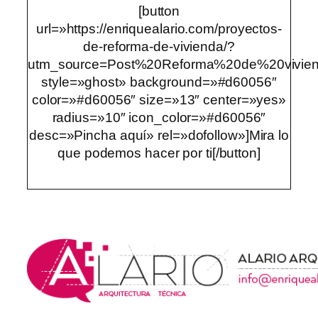
[button
url=»https://enriquealario.com/proyectos-
de-reforma-de-vivienda/?
utm_source=Post%20Reforma%20de%20vivi
style=»ghost» background=»#d60056″
color=»#d60056″ size=»13″ center=»yes»
radius=»10″ icon_color=»#d60056″
desc=»Pincha aquí» rel=»dofollow»]Mira lo
que podemos hacer por ti[/button]