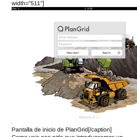
width="511"]
Pantalla de inicio de PlanGrid[/caption]